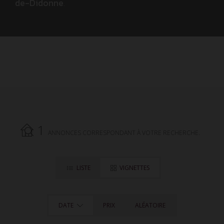
de-Didonne
.
1
ANNONCES CORRESPONDANT À VOTRE RECHERCHE.
LISTE
VIGNETTES
DATE
PRIX
ALÉATOIRE