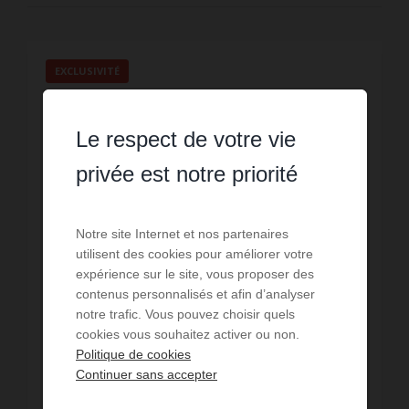
EXCLUSIVITÉ
Le respect de votre vie
privée est notre priorité
Notre site Internet et nos partenaires
utilisent des cookies pour améliorer votre
expérience sur le site, vous proposer des
contenus personnalisés et afin d’analyser
notre trafic. Vous pouvez choisir quels
cookies vous souhaitez activer ou non.
VENTE
Politique de cookies
Maison St Georges de Didonne
Continuer sans accepter
2
chambres
29
m² de surface