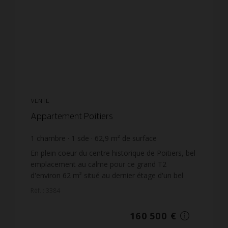
VENTE
Appartement Poitiers
1
chambre
1
sde
62,9
m² de surface
205
m² de terrain
2 551,67 €
prix / m²
En plein coeur du centre historique de Poitiers, bel
emplacement au calme pour ce grand T2
d'environ 62 m² situé au dernier étage d'un bel
immeuble sécurisé, avec ascenseur.L'appartement
Réf. : 3384
est lumineux,...
160 500 €