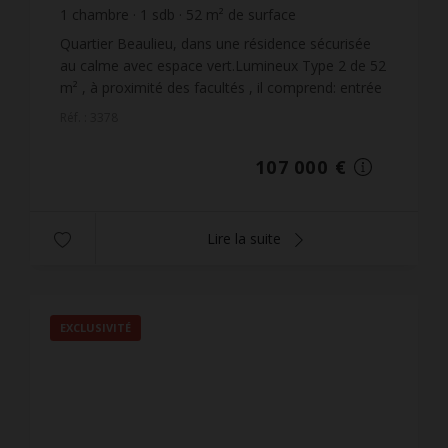
1
chambre
1
sdb
52
m² de surface
2 057,69 €
prix / m²
Quartier Beaulieu, dans une résidence sécurisée
au calme avec espace vert.Lumineux Type 2 de 52
m² , à proximité des facultés , il comprend: entrée
avec placard, belle pièce de vie avec espace
Réf. : 3378
cuisine...
107 000 €
Lire la suite
EXCLUSIVITÉ