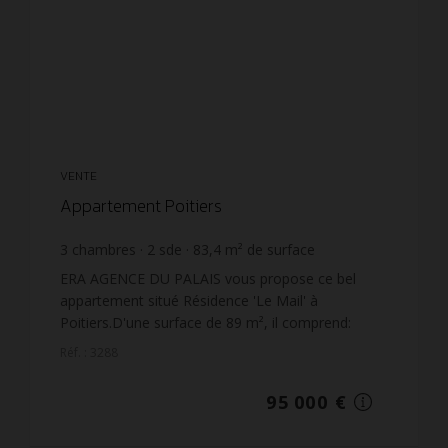
VENTE
Appartement Poitiers
3
chambres
2
sde
83,4
m² de surface
1 139,09 €
prix / m²
ERA AGENCE DU PALAIS vous propose ce bel
appartement situé Résidence 'Le Mail' à
Poitiers.D'une surface de 89 m², il comprend:
grande entrée, cuisine aménagée, salon avec
Réf. : 3288
loggia ouverte offrant une j...
95 000 €