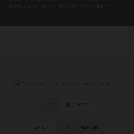
Poitiers avec l'agence ERA Agence du Palais.
5
ANNONCES CORRESPONDANT À VOTRE RECHERCHE.
LISTE
VIGNETTES
DATE
PRIX
ALÉATOIRE