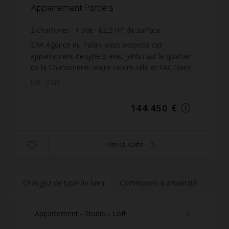
Appartement Poitiers
2
chambres
1
sde
62,5
m² de surface
2 311,2 €
prix / m²
ERA Agence du Palais vous propose cet
appartement de type 3 avec jardin sur le quartier
de la Chatonnerie, entre centre-ville et FAC.Dans
une résidence de 2010, cet appartement en rez-
Réf. : 3343
de-chaussée avec...
144 450 €
Lire la suite
Changez de type de bien
Communes à proximité
Appartement - Studio - Loft
5