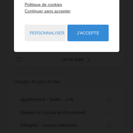
Rue de la Tranchée, local commercial de 40 m²
Politique de cookies
comprenant une pièce avec vitrine donnant sur
Continuer sans accepter
Rue et une seconde pièce à l'arrière avec four et
frigo (idéal restauration rapide ...) et une petite...
Réf. : 540-loc
PERSONNALISER
J'ACCEPTE
719 € PAR MOIS CC
Lire la suite
Changez de type de bien
Appartement - Studio - Loft
9
Bureaux et Locaux professionnels
1
Entrepôts - Locaux industriels
1