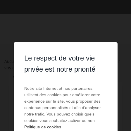
Le respect de votre vie
Aucune annonce n'a été trouvée, nous vous invitons à élargir
vos critères de recherche via le moteur ci-contre.
privée est notre priorité
Communes à proximité
Notre site Internet et nos partenaires
4,55 km - La Villedieu-du-Clain
1
utilisent des cookies pour améliorer votre
expérience sur le site, vous proposer des
8,95 km - Poitiers
13
contenus personnalisés et afin d’analyser
notre trafic. Vous pouvez choisir quels
9,68 km - Montamisé
1
cookies vous souhaitez activer ou non.
Politique de cookies