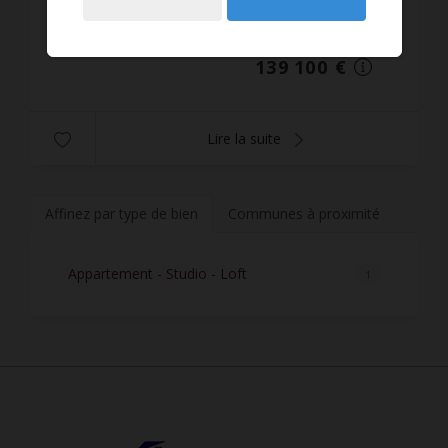
parfait état d'entretien, comprenant: entrée, belle
Réf. : 3385
pièc...
139 100 €
Lire la suite
Affinez par type de bien
Communes à proximité
Appartement - Studio - Loft
1