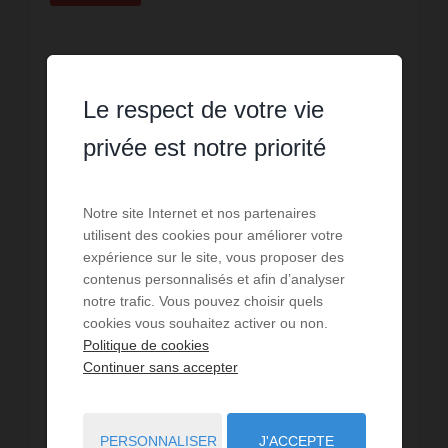
Le respect de votre vie
privée est notre priorité
Notre site Internet et nos partenaires
utilisent des cookies pour améliorer votre
expérience sur le site, vous proposer des
contenus personnalisés et afin d’analyser
VENTE
notre trafic. Vous pouvez choisir quels
Appartement St Benoît
cookies vous souhaitez activer ou non.
Politique de cookies
2
chambres
1
sde
62,2
m² de surface
Continuer sans accepter
2 236,33 €
prix / m²
Idéal investisseur.Situé en plein bourg de Saint
Benoit, au sein d'un petit immeuble de 3 lots
d'habitation.Beau T3 lumineux d'environ 63 m² en
PERSONNALISER
J'ACCEPTE