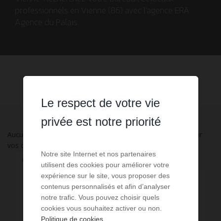
professionnels en Vienne (86) avec l'agence ERA
Agence du Palais.
Le respect de votre vie
privée est notre priorité
Aucune annonce n'a été trouvée, nous vous invitons à élargir
vos critères de recherche via le moteur ci-contre.
Notre site Internet et nos partenaires
Changez de type de bien
utilisent des cookies pour améliorer votre
expérience sur le site, vous proposer des
contenus personnalisés et afin d’analyser
Appartement - Studio - Loft
7
notre trafic. Vous pouvez choisir quels
cookies vous souhaitez activer ou non.
Immeuble - Bâtiment - Surface
2
Politique de cookies