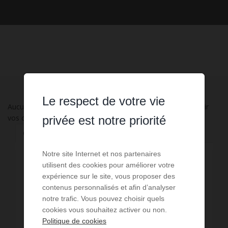
Le respect de votre vie
Aucune annonce n'a été trouvée, nous vous invitons à élargir
vos critères de recherche via le moteur ci-contre.
privée est notre priorité
Communes à proximité
Notre site Internet et nos partenaires
3,93 km - La Villedieu-du-Clain
1
utilisent des cookies pour améliorer votre
expérience sur le site, vous proposer des
4,36 km - Fontaine-le-Comte
1
contenus personnalisés et afin d’analyser
notre trafic. Vous pouvez choisir quels
5,24 km - Poitiers
13
cookies vous souhaitez activer ou non.
Politique de cookies