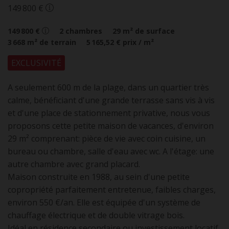
149 800 €
149 800 €
2
chambres
29
m² de surface
3 668
m² de terrain
5 165,52 €
prix / m²
EXCLUSIVITÉ
A seulement 600 m de la plage, dans un quartier très
calme, bénéficiant d'une grande terrasse sans vis à vis
et d'une place de stationnement privative, nous vous
proposons cette petite maison de vacances, d'environ
29 m² comprenant: pièce de vie avec coin cuisine, un
bureau ou chambre, salle d'eau avec wc. A l'étage: une
autre chambre avec grand placard.
Maison construite en 1988, au sein d'une petite
copropriété parfaitement entretenue, faibles charges,
environ 550 €/an. Elle est équipée d'un système de
chauffage électrique et de double vitrage bois.
Idéal en résidence secondaire ou investissement locatif,