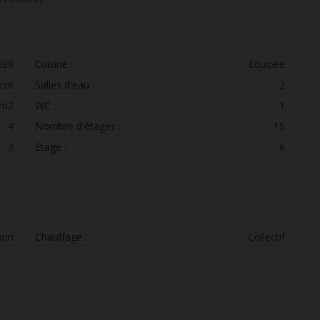
288
Cuisine :
Equipée
ent
Salles d'eau :
2
 m2
WC :
1
4
Nombre d'étages :
15
3
Etage :
6
non
Chauffage :
Collectif