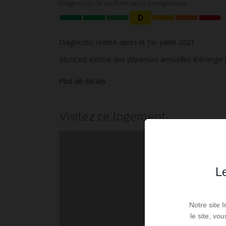
Diagnostic de performance énergétique
D
Diagnostic réalisé après le 1er juillet 2021
Montant estimé des dépenses annuelles d'énergie p
Plus de détails
Visitez ce logement
Le
Notre site 
le site, vo