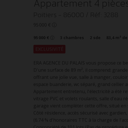
Appartement
4 pièce
Poitiers
- 86000
/ Réf: 3288
95 000 €
95 000 €
3
chambres
2
sde
83,4
m² de
EXCLUSIVITÉ
ERA AGENCE DU PALAIS vous propose ce bel a
D'une surface de 89 m², il comprend: grande
offrant une jolie vue, salle à manger, couloi
espace buanderie, wc séparé, grand cellier 
Appartement entretenu, l'électricité a été r
vitrage PVC et volets roulants, salle d'eau 
garage vient compléter cette offre, situé en 
Côté résidence, accès sécurisé avec gardien,
(6.74 % d'honoraires TTC à la charge de l'ac
Copropriété de 101 lots (Pas de procédure e