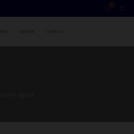
0
ICES
AGENCE
CONTACT
gence ERA Agence