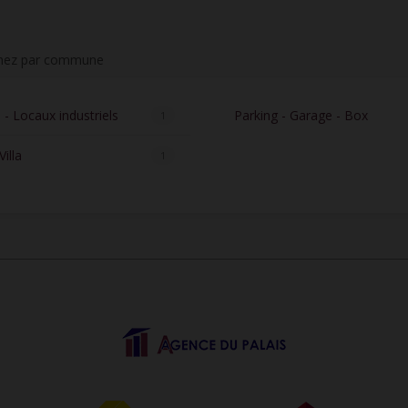
inez par commune
 - Locaux industriels
Parking - Garage - Box
1
illa
1