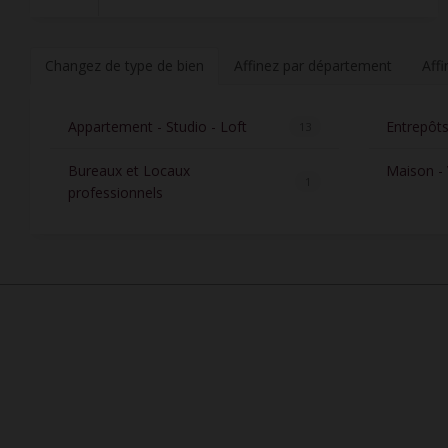
Changez de type de bien
Affinez par département
Aff
Appartement - Studio - Loft
Entrepôts
13
Bureaux et Locaux
Maison - V
1
professionnels