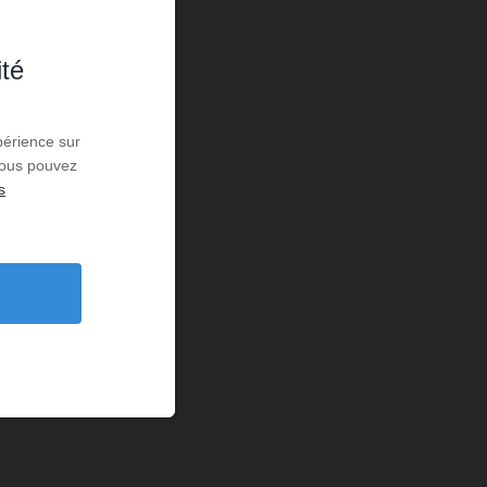
ité
périence sur
 Vous pouvez
s