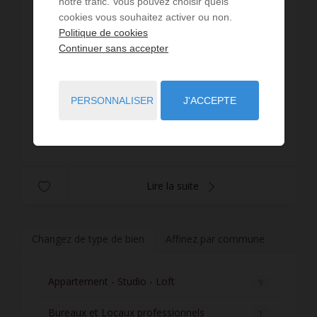
notre trafic. Vous pouvez choisir quels
cookies vous souhaitez activer ou non.
40
m² de surface
17,98 €
prix / m²
Politique de cookies
Rue de la Tranchée, local commercial de 40 m²
Continuer sans accepter
comprenant une pièce avec vitrine donnant sur
Rue et une seconde pièce à l'arrière avec four et
frigo (idéal restauration rapide ...) et une petite...
Réf. : 540-loc
PERSONNALISER
J'ACCEPTE
719 € PAR MOIS CC
Lire la suite
Changez de type de bien
Affinez par commune
Appartement - Studio - Loft
9
Bureaux et Locaux professionnels
1