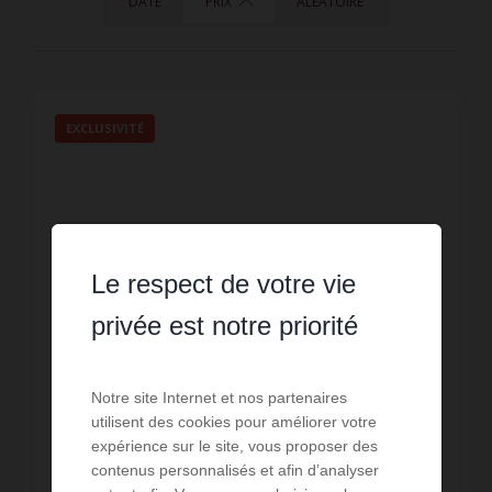
DATE
PRIX
ALÉATOIRE
EXCLUSIVITÉ
Le respect de votre vie
privée est notre priorité
Notre site Internet et nos partenaires
utilisent des cookies pour améliorer votre
expérience sur le site, vous proposer des
LOCATION
contenus personnalisés et afin d’analyser
Local commercial Poitiers