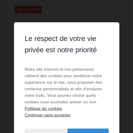
EXCLUSIVITÉ
Le respect de votre vie
privée est notre priorité
Notre site Internet et nos partenaires
utilisent des cookies pour améliorer votre
expérience sur le site, vous proposer des
contenus personnalisés et afin d’analyser
notre trafic. Vous pouvez choisir quels
VENTE
cookies vous souhaitez activer ou non.
Maison St Georges de Didonne
Politique de cookies
Continuer sans accepter
2
chambres
29
m² de surface
3 668
m² de terrain
5 165,52 €
prix / m²
A seulement 600 m de la plage, dans un quartier